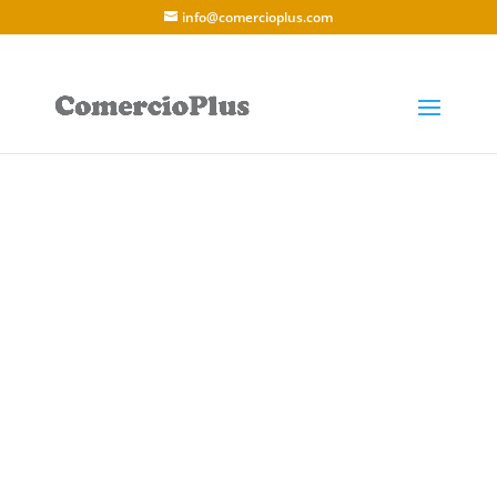
info@comercioplus.com
Funcionalidades de
ComercioPlus
Lista de funcionalidades y características del
programa:
Diseño responsive
Potente programa de tienda
Panel de control ágil y sencillo
Opciones de marketing digital y
posicionamiento SEO